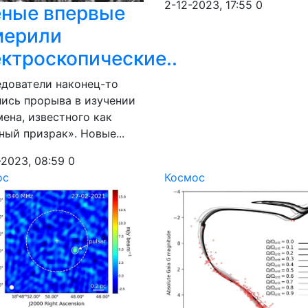
2-12-2023, 17:55
0
еные впервые
мерили
ктроскопические..
дователи наконец-то
ись прорыва в изучении
ена, известного как
ный призрак». Новые...
-2023, 08:59
0
ос
Космос