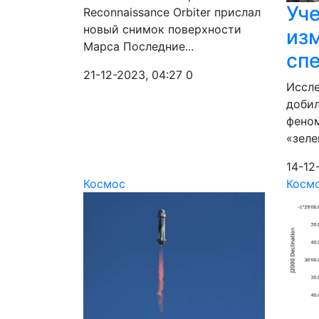
Уч
Reconnaissance Orbiter прислал
новый снимок поверхности
из
Марса Последние...
спе
21-12-2023, 04:27
0
Иссле
добил
феном
«зеле
14-12
Космос
Косм