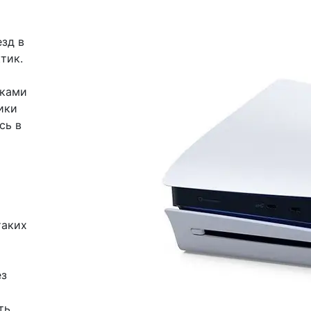
зд в
тик.
иками
ики
сь в
таких
ез
ть