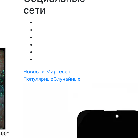
сети
Новости МирТесен
Популярные
Случайные