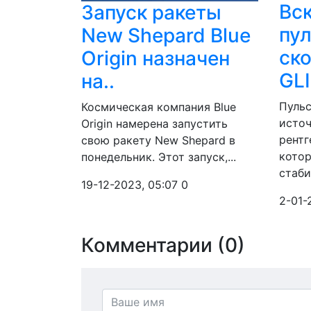
Вс
Запуск ракеты
пул
New Shepard Blue
ск
Origin назначен
GL
на..
Пульс
Космическая компания Blue
источ
Origin намерена запустить
рентг
свою ракету New Shepard в
котор
понедельник. Этот запуск,...
стаби
19-12-2023, 05:07
0
2-01-
Комментарии (0)