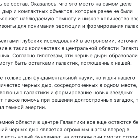
ь ее состав. Оказалось, что это место на самом деле
 дыр и компактных объектов, которые ранее не были
ъясняет наблюдаемую темноту и низкое количество зве
ризонты для понимания эволюции и формирования галак
ъектами глубоких исследований в астрономии, источн
вие в таких количествах в центральной области Галакт
ных. Согласно гипотезам, эти черные дыры образовали
 могут быть остатками галактик, поглощенных нашей.
е только для фундаментальной науки, но и для нашего
личество черных дыр, сосредоточенных в одном месте,
эволюцию галактики и формирование новых звездных
ет также помочь при решении долгострочных загадок, 
л темной энергии.
емной области в центре Галактики все еще остаются б
ний черных дыр является огромным шагом вперед в
ых есть новый фундамент, на котором они смогут строи