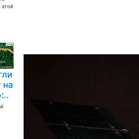
 этой
гли
 на
..
ей