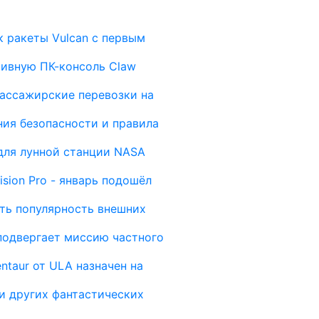
 ракеты Vulcan с первым
тивную ПК-консоль Claw
пассажирские перевозки на
ния безопасности и правила
для лунной станции NASA
sion Pro - январь подошёл
ить популярность внешних
подвергает миссию частного
ntaur от ULA назначен на
и других фантастических