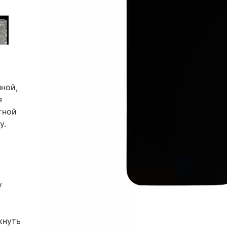
ной,
я
тной
у.
у
кнуть