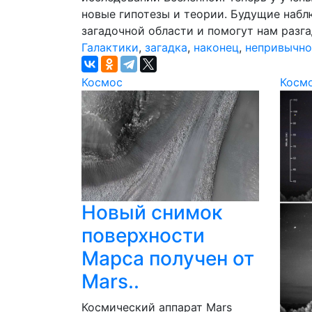
новые гипотезы и теории. Будущие набл
загадочной области и помогут нам разг
Галактики
,
загадка
,
наконец
,
непривычн
Космос
Косм
Новый снимок
поверхности
Марса получен от
Mars..
Космический аппарат Mars