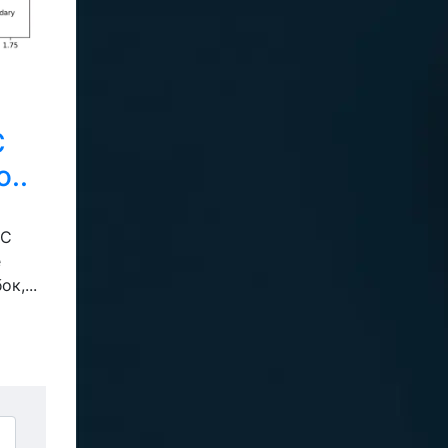
C
..
GC
е
к,...