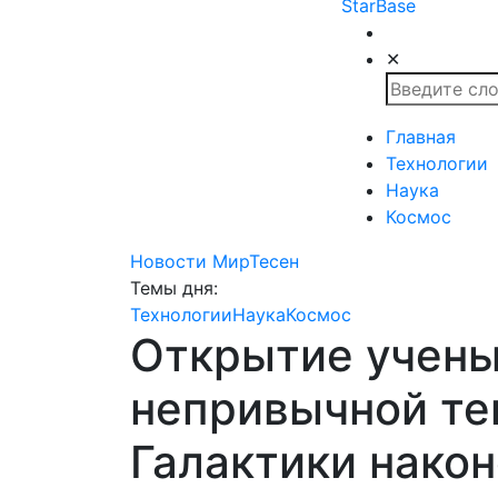
StarBase
✕
Главная
Технологии
Наука
Космос
Новости МирТесен
Темы дня:
Технологии
Наука
Космос
Открытие учены
непривычной те
Галактики након