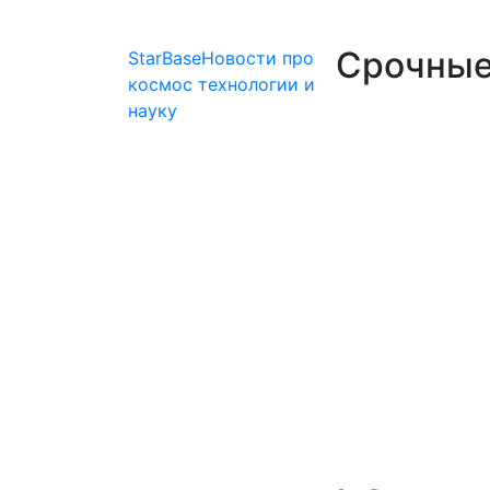
Срочные 
StarBase
Новости про
космос технологии и
науку