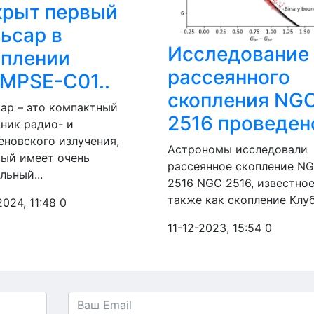
крыт первый
ьсар в
Исследование
оплении
рассеянного
IMPSE-C01..
скопления NG
ар – это компактный
2516 проведено
ник радио- и
еновского излучения,
Астрономы исследовали
ый имеет очень
рассеянное скопление N
льный...
2516 NGC 2516, известно
также как скопление Клубо
2024, 11:48
0
11-12-2023, 15:54
0