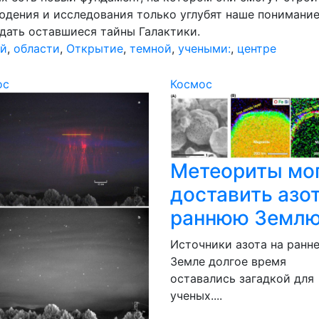
юдения и исследования только углубят наше понимание
адать оставшиеся тайны Галактики.
ой
,
области
,
Открытие
,
темной
,
учеными:
,
центре
ос
Космос
Метеориты мо
доставить азот
раннюю Землю:
Источники азота на ранн
Земле долгое время
оставались загадкой для
ученых....